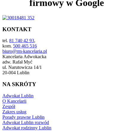
firmowy w Google
KONTAKT
tel.
81 740 42 93
,
kom.
500 465 516
biuro@rm-kancelaria.pl
Kancelaria Adwokacka
adw. Rafał Myć
ul. Narutowicza 14/1
20-004 Lublin
NA SKRÓTY
Adwokat Lublin
O Kancelarii
Zespół
Zakres usług
Porady prawne Lublin
Adwokat Lublin rozwód
Adwokat rodzinny Lublin