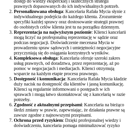
dostęp do wiedzy eksperckiej i skutecznych strategii
prawnych dopasowanych do ich indywidualnych potrzeb.
Personalizowana obsługa
: Kancelaria Rafała Mycia słynie z
indywidualnego podejścia do każdego klienta. Zrozumienie
specyfiki każdej sprawy oraz dostosowanie strategii prawnej
do osobistych celów klienta jest tu na porządku dziennym.
Reprezentacja na najwyższym poziomie
: Klienci kancelarii
mogą liczyć na profesjonalną reprezentację w sądzie oraz
podczas negocjacji. Doświadczenie mecenasa Mycia w
prowadzeniu spraw sądowych i umiejętności negocjacyjne
przyczyniają się do osiągania korzystnych wyników.
Kompleksowa obsługa
: Kancelaria oferuje szeroki zakres
usług prawnych, od doradztwa, przez reprezentację, aż po
pomoc w negocjacjach i mediacjach. Klienci otrzymują
wsparcie na każdym etapie procesu prawnego.
Dostępność i komunikacja
: Kancelaria Rafała Mycia kładzie
duży nacisk na dostępność dla klientów i jasną komunikację.
Klienci są regularnie informowani o postępach w ich
sprawach i mogą łatwo skontaktować się z kancelarią w razie
potrzeby.
Zgodność z aktualnymi przepisami
: Kancelaria na bieżąco
śledzi zmiany w prawie, zapewniając, że działania prawne są
zawsze zgodne z najnowszymi przepisami.
Ochrona przed ryzykiem
: Dzięki profesjonalnej wiedzy i
doświadczeniu, kancelaria pomaga minimalizować ryzyko