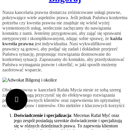
Nasza kancelaria prawna dostarcza zróżnicowane usługi prawne,
pokrywające wiele aspektów prawa. Jeśli jednak Państwa konkretna
potrzeba czy kwestia prawna nie znajduje się wśród wyżej
wymienionych usług, serdecznie zachęcamy do nawiązania
kontaktu z nami. Jesteśmy przygotowani, aby zająć się sprawami
nietypowymi i skomplikowanymi, zdając sobie sprawę, że
każda
kwestia prawna
jest indywidualna. Nasi wykwalifikowani
prawnicy są gotowi, aby podjąć się zadań i dokładnie przejrzeć
Państwa sytuację, proponując rozwiązania dostosowane do
konkretnej sytuacji. Zapraszamy do kontaktu, aby przedyskutować
Państwa wymagania prawne i określić, w jaki sposób możemy
zaoferować wsparcie.
Obsługa prawna w kancelarii Rafała Mycia niesie ze sobą szereg
zalet, które mogą przyczynić się do efektywnego rozwiązania
problemów prawnych klientów oraz zapewnienia im optymalnej
ochrony ich praw i interesów. Oto niektóre z kluczowych korzyści:
Doświadczenie i specjalizacja
: Mecenas Rafał Myć oraz
jego zespół posiadają szerokie doświadczenie i specjalizują
się w różnych dziedzinach prawa. To zapewnia klientom