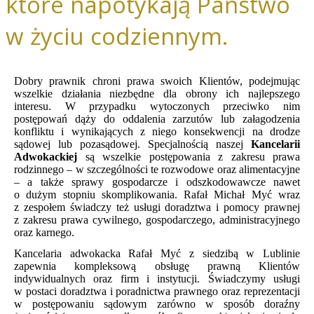
które napotykają Państwo
w życiu codziennym.
Dobry prawnik chroni prawa swoich Klientów, podejmując
wszelkie działania niezbędne dla obrony ich najlepszego
interesu. W przypadku wytoczonych przeciwko nim
postępowań dąży do oddalenia zarzutów lub załagodzenia
konfliktu i wynikających z niego konsekwencji na drodze
sądowej lub pozasądowej. Specjalnością naszej
Kancelarii
Adwokackiej
są wszelkie postępowania z zakresu prawa
rodzinnego – w szczególności te rozwodowe oraz alimentacyjne
– a także sprawy gospodarcze i odszkodowawcze nawet
o dużym stopniu skomplikowania. Rafał Michał Myć wraz
z zespołem świadczy też usługi doradztwa i pomocy prawnej
z zakresu prawa cywilnego, gospodarczego, administracyjnego
oraz karnego.
Kancelaria adwokacka Rafał Myć z siedzibą w Lublinie
zapewnia kompleksową obsługę prawną Klientów
indywidualnych oraz firm i instytucji. Świadczymy usługi
w postaci doradztwa i poradnictwa prawnego oraz reprezentacji
w postępowaniu sądowym zarówno w sposób doraźny