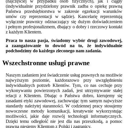
(najczęściej w przypadku osób fizycznych), jak i ciągły
(indywidualnie przydzielony prawnik zadba o opiekę prawną
Państwa przedsiębiorstwa w zakresie egzekucji warunków
umów czy reprezentacji w sądzie). Kancelarię reprezentują
wyłącznie prawnicy odznaczający się dużym doświadczeniem
i pełnym profesjonalizmem, dbający o dobry i rzeczowy kontakt
z każdym Klientem.
Praca to nasza pasja, świadomy wybór drogi zawodowej,
a zaangażowanie to dowód na to, że indywidualnie
podchodzimy do każdego zleconego nam zadania.
Wszechstronne usługi prawne
Naszym zadaniem jest świadczenie usług prawnych na możliwie
najwyższym poziomie, każdorazowo przy uwzględnieniu
indywidualnych potrzeb Klientów. Tym, co nas cechuje przy
wykonywaniu powierzonych zadań, jest utrzymywanie stałej
relacji z Klientem. Dbając o Państwa dobro, kierujemy się
zasadami etyki zawodowej, zachowując tym samym najwyższe
standardy należytej staranności. W codziennej pracy stosujemy
nowoczesne metody komunikacji, kreatywnie wykorzystując
możliwości, jakie daje rozwój technologii informatycznych.
Dzięki temu odległość nie jest dla nas przeszkodą, a pomoc
prawną niesiemy Klientom z Polski i zagranicy.