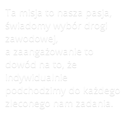
Ta misja to nasza pasja,
świadomy wybór drogi
zawodowej,
a zaangażowanie to
dowód na to, że
indywidualnie
podchodzimy do każdego
zleconego nam zadania.