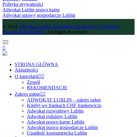
Polityka prywatności
Adwokat Lublin prawo karne
Adwokat sprawy gospodarcze Lublin
© 2024
Adwokat Lublin, kancelaria adwokacka w Lublinie |
Kancelaria Rafał Myć
, All Rights Reserved.
STRONA GŁÓWNA
Aktualności
O kancelarii
Zespół
REKOMENDACJE
Zakres usług
ADWOKAT LUBLIN – zakres usług
Kredyt we frankach CHF frankowicze
Adwokat rozwodowy Lublin
Adwokat rodzinny Lublin
Adwokat prawo karne Lublin
Adwokat prawo gospodarcze Lublin
Upadłość konsumencka Lublin