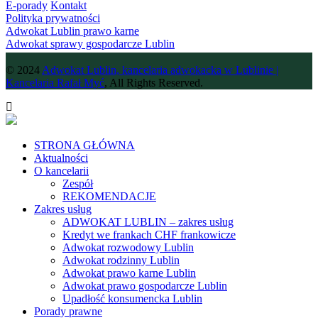
E-porady
Kontakt
Polityka prywatności
Adwokat Lublin prawo karne
Adwokat sprawy gospodarcze Lublin
© 2024
Adwokat Lublin, kancelaria adwokacka w Lublinie |
Kancelaria Rafał Myć
, All Rights Reserved.
STRONA GŁÓWNA
Aktualności
O kancelarii
Zespół
REKOMENDACJE
Zakres usług
ADWOKAT LUBLIN – zakres usług
Kredyt we frankach CHF frankowicze
Adwokat rozwodowy Lublin
Adwokat rodzinny Lublin
Adwokat prawo karne Lublin
Adwokat prawo gospodarcze Lublin
Upadłość konsumencka Lublin
Porady prawne