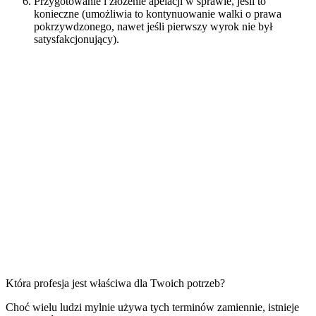
Przygotowanie i złożenie apelacji w sprawie, jeśli to
konieczne (umożliwia to kontynuowanie walki o prawa
pokrzywdzonego, nawet jeśli pierwszy wyrok nie był
satysfakcjonujący).
Czy prawnik i adwokat to to
samo?
Która profesja jest właściwa dla Twoich potrzeb?
Choć wielu ludzi mylnie używa tych terminów zamiennie, istnieje