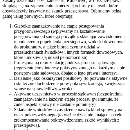
Zasady działania naszej kancelarii, Rafał Myć, w obszarze prawa
skupiają się na zapewnieniu skutecznej ochrony dla osób, które
doświadczyły krzywdy na skutek przestępstwa. Oferujemy pełną
gamę usług prawnych, które obejmują:
Głębokie zaangażowanie na etapie postępowania
przygotowawczego (wpływamy na kształtowanie
postępowania od samego początku, składając zawiadomienia
o podejrzeniu popełnienia przestępstwa, wnioski dowodowe
do prokuratury, a także biorąc czynny udział w
przesłuchaniach świadków i innych formach dowodowych,
które umożliwiają udział pełnomocnika).
Profesjonalną reprezentację podczas procesu sądowego
(reprezentujemy interesy pokrzywdzonego na każdym etapie
postępowania sądowego, dbając o jego prawa i interesy).
Działanie jako oskarżyciel posiłkowy (to pozwala na aktywne
i skuteczne dochodzenie praw pokrzywdzonego, zwiększając
szanse na sprawiedliwy wyrok).
Aktywne uczestnictwo w procesie sądowym (bezpośrednie
zaangażowanie na każdym etapie procesu gwarantuje, że
żaden aspekt sprawy nie zostanie pominięty).
Składanie wniosków o zasądzenie nawiązki od sprawcy na
rzecz pokrzywdzonego (to ważne działanie, mające na celu
zrekompensowanie pokrzywdzonemu szkód wynikłych z
przestępstwa).