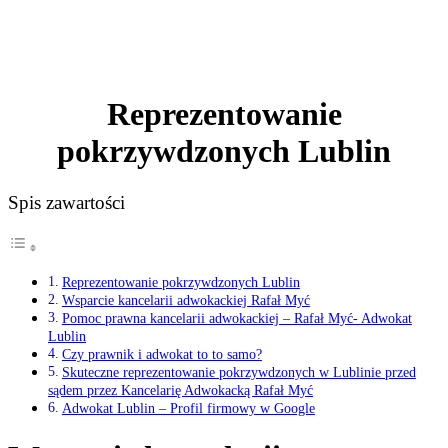
Reprezentowanie
pokrzywdzonych Lublin
Spis zawartości
Reprezentowanie pokrzywdzonych Lublin
Wsparcie kancelarii adwokackiej Rafał Myć
Pomoc prawna kancelarii adwokackiej – Rafał Myć- Adwokat
Lublin
Czy prawnik i adwokat to to samo?
Skuteczne reprezentowanie pokrzywdzonych w Lublinie przed
sądem przez Kancelarię Adwokacką Rafał Myć
Adwokat Lublin – Profil firmowy w Google