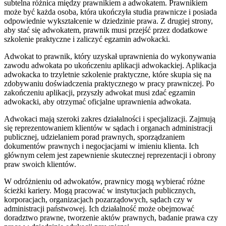
subtelna różnica między prawnikiem a adwokatem. Prawnikiem
może być każda osoba, która ukończyła studia prawnicze i posiada
odpowiednie wykształcenie w dziedzinie prawa. Z drugiej strony,
aby stać się adwokatem, prawnik musi przejść przez dodatkowe
szkolenie praktyczne i zaliczyć egzamin adwokacki.
Adwokat to prawnik, który uzyskał uprawnienia do wykonywania
zawodu adwokata po ukończeniu aplikacji adwokackiej. Aplikacja
adwokacka to trzyletnie szkolenie praktyczne, które skupia się na
zdobywaniu doświadczenia praktycznego w pracy prawniczej. Po
zakończeniu aplikacji, przyszły adwokat musi zdać egzamin
adwokacki, aby otrzymać oficjalne uprawnienia adwokata.
Adwokaci mają szeroki zakres działalności i specjalizacji. Zajmują
się reprezentowaniem klientów w sądach i organach administracji
publicznej, udzielaniem porad prawnych, sporządzaniem
dokumentów prawnych i negocjacjami w imieniu klienta. Ich
głównym celem jest zapewnienie skutecznej reprezentacji i obrony
praw swoich klientów.
W odróżnieniu od adwokatów, prawnicy mogą wybierać różne
ścieżki kariery. Mogą pracować w instytucjach publicznych,
korporacjach, organizacjach pozarządowych, sądach czy w
administracji państwowej. Ich działalność może obejmować
doradztwo prawne, tworzenie aktów prawnych, badanie prawa czy