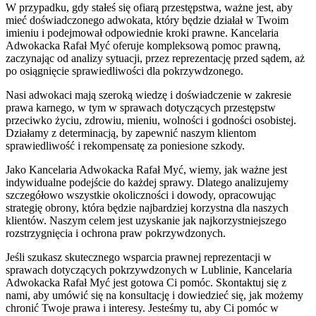
W przypadku, gdy stałeś się ofiarą przestępstwa, ważne jest, aby
mieć doświadczonego adwokata, który będzie działał w Twoim
imieniu i podejmował odpowiednie kroki prawne. Kancelaria
Adwokacka Rafał Myć oferuje kompleksową pomoc prawną,
zaczynając od analizy sytuacji, przez reprezentację przed sądem, aż
po osiągnięcie sprawiedliwości dla pokrzywdzonego.
Nasi adwokaci mają szeroką wiedzę i doświadczenie w zakresie
prawa karnego, w tym w sprawach dotyczących przestępstw
przeciwko życiu, zdrowiu, mieniu, wolności i godności osobistej.
Działamy z determinacją, by zapewnić naszym klientom
sprawiedliwość i rekompensatę za poniesione szkody.
Jako Kancelaria Adwokacka Rafał Myć, wiemy, jak ważne jest
indywidualne podejście do każdej sprawy. Dlatego analizujemy
szczegółowo wszystkie okoliczności i dowody, opracowując
strategię obrony, która będzie najbardziej korzystna dla naszych
klientów. Naszym celem jest uzyskanie jak najkorzystniejszego
rozstrzygnięcia i ochrona praw pokrzywdzonych.
Jeśli szukasz skutecznego wsparcia prawnej reprezentacji w
sprawach dotyczących pokrzywdzonych w Lublinie, Kancelaria
Adwokacka Rafał Myć jest gotowa Ci pomóc. Skontaktuj się z
nami, aby umówić się na konsultację i dowiedzieć się, jak możemy
chronić Twoje prawa i interesy. Jesteśmy tu, aby Ci pomóc w